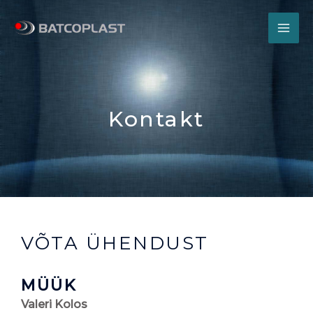
Skip
MA
to
ME
content
Kontakt
VÕTA ÜHENDUST
MÜÜK
Valeri Kolos