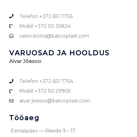
Telefon +372 651 7755
Mobiil +372 50 35824
valeri.kolos@batcoplast.com
VARUOSAD JA HOOLDUS
Aivar Jõesoo
Telefon +372 651 7754
Mobiil +372 50 29905
aivar.joesoo@batcoplast.com
Tööaeg
Esmaspäev — Reede 9 – 17